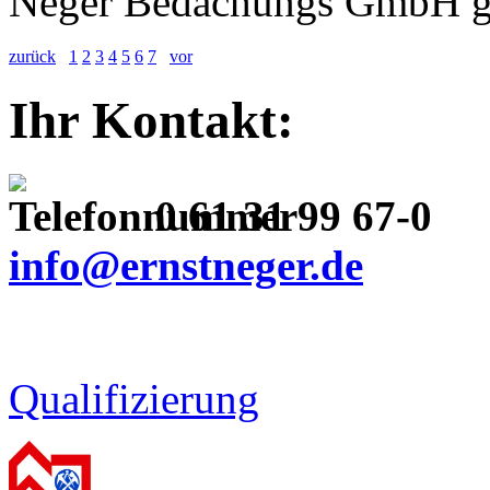
Neger Bedachungs GmbH g
zurück
1
2
3
4
5
6
7
vor
Ihr Kontakt
:
0 61 31 99 67-0
info@ernstneger.de
Qualifizierung