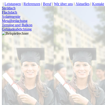
|
Leistungen
|
Referenzen
|
Beruf
|
Wir über uns
|
Aktuelles
|
Kontakt
Steildach
Flachdach
Solarenergie
Metallbedachung
Terrasse und Balkon
Gebäudeabdichtung